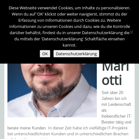
Diese Webseite verwendet Cookies, um Inhalte zu personalisieren.
Wenn du auf 'OK' klickst oder weiter navigierst, stimmst du der
Erfassung von Informationen durch Cookies zu. Weitere
Informationen zu unseren Cookies und dazu, wie du die Kontrolle
Andr
darüber behältst, findest du in unserer Datenschutzerklärung die
du mittels der 'Datenschutzerklärung' Schaltfläche einsehen
kannst.
eas
OK
Datenschutzerklärung
Mari
otti
Seit über 20
Jahren bin ich
mit Leidenschaft
als
freiberuflicher IT-
Berater tätig und
In dieser Zeit habe ich vielfältige IT-Projekte
berate meine Kunden.
bei unterschiedlichsten Kunden und in unterschiedlichen Brachen