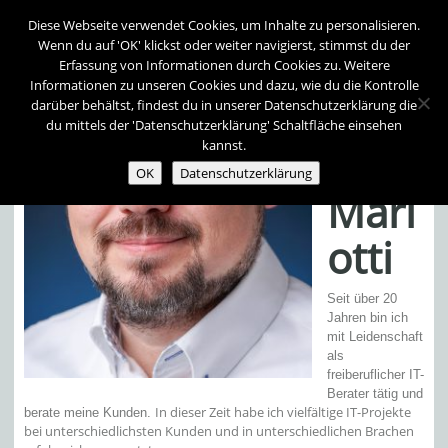
Diese Webseite verwendet Cookies, um Inhalte zu personalisieren.
Wenn du auf 'OK' klickst oder weiter navigierst, stimmst du der
Erfassung von Informationen durch Cookies zu. Weitere
Informationen zu unseren Cookies und dazu, wie du die Kontrolle
Andr
darüber behältst, findest du in unserer Datenschutzerklärung die
du mittels der 'Datenschutzerklärung' Schaltfläche einsehen
kannst.
eas
OK
Datenschutzerklärung
Mari
otti
Seit über 20
Jahren bin ich
mit Leidenschaft
als
freiberuflicher IT-
Berater tätig und
In dieser Zeit habe ich vielfältige IT-Projekte
berate meine Kunden.
bei unterschiedlichsten Kunden und in unterschiedlichen Brachen