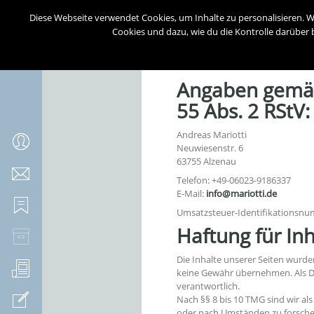
Diese Webseite verwendet Cookies, um Inhalte zu personalisieren. W
IMPRE
Cookies und dazu, wie du die Kontrolle darüber b
Angaben gemäß 
55 Abs. 2 RStV:
Andreas Mariotti
Neuwiesenstr. 6
63755 Alzenau
Telefon: +49-06023-9186337
E-Mail:
info@mariotti.de
Umsatzsteuer-Identifikationsn
Haftung für Inh
Die Inhalte unserer Seiten wurden 
keine Gewähr übernehmen. Als Di
verantwortlich.
Nach §§ 8 bis 10 TMG sind wir al
oder nach Umständen zu forschen