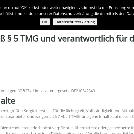
enn du auf 'OK' klickst oder weiter navigierst, stimmst du der Erfassung v
SSUM
ehältst, findest du in unserer Datenschutzerklärung die du mittels der 'Da
OK
Datenschutzerklärung
§ 5 TMG und verantwortlich für d
ummer gemäß §27 a Umsatzsteuergesetz: DE210342840
alte
mit größter Sorgfalt erstellt. Für die Richtigkeit, Vollständigkeit und Aktua
ensteanbieter sind wir gemäß § 7 Abs.1 TMG für eigene Inhalte auf diesen 
s Diensteanbieter jedoch nicht verpflichtet, übermittelte oder gespeichert
, die auf eine rechtswidrige Tätigkeit hinweisen. Verpflichtungen zur Ent