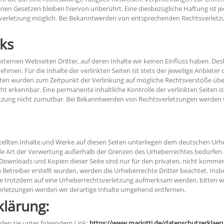
nen Gesetzen bleiben hiervon unberührt. Eine diesbezügliche Haftung ist j
verletzung möglich. Bei Bekanntwerden von entsprechenden Rechtsverletzu
nks
xternen Webseiten Dritter, auf deren Inhalte wir keinen Einfluss haben. De
men. Für die Inhalte der verlinkten Seiten ist stets der jeweilige Anbieter 
eiten wurden zum Zeitpunkt der Verlinkung auf mögliche Rechtsverstöße übe
ht erkennbar. Eine permanente inhaltliche Kontrolle der verlinkten Seiten i
etzung nicht zumutbar. Bei Bekanntwerden von Rechtsverletzungen werden 
stellten Inhalte und Werke auf diesen Seiten unterliegen dem deutschen Urheb
de Art der Verwertung außerhalb der Grenzen des Urheberrechtes bedürfen 
. Downloads und Kopien dieser Seite sind nur für den privaten, nicht kommer
m Betreiber erstellt wurden, werden die Urheberrechte Dritter beachtet. Ins
Sie trotzdem auf eine Urheberrechtsverletzung aufmerksam werden, bitten 
rletzungen werden wir derartige Inhalte umgehend entfernen.
lärung:
den sie unter folgendem Link:
https://www.mariotti.de/datenschutzerklaer