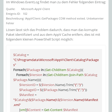
Im Windows EventLog findet man zu dem Fehler folgenden Eintrag:
Quelle: Microsoft-AppV-Client
Ereignis-ID: 102
Beschreibung: IAppVClient::GetPackages COM method exited. Unbekannter
Fehler
Lösen lässt sich das Problem dadurch, dass man das korrupte
Paket identifiziert und aus dem AppV Cache entfern, dies ist mit
folgendem kleinen PowerShell Script möglich:
$Catalog
 = 
"C:\Programdata\Microsoft\AppV\Client\Catalog\Package
s"
Foreach
(
$Package
in
 (
Get-ChildItem
$Catalog
)){ 

Foreach
(
$Version
in
 (
Get-ChildItem
 (
Join-Path
$Catalog
$Package
.Name))){

$VersionID
 = 
$
(
$Version
.Name).Trim(
"{"
,
"}"
)

$PackageID
 = 
$
((
$Package
.Name).Trim(
"{"
,
"}"
))

$Manifest
 = 
"
$Catalog
\
$
(
$Package
.Name)\
$
(
$Version
.Name)\Manifest
.xml"
        [
xml
]
$Content
 = 
Get-Content
$Manifest