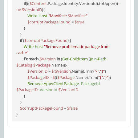
if
(((
$Content
.Package.Identity.VersionId).toUpper()) 
-
ne
$VersionID
){

Write-Host
"Manifest: 
$Manifest
"
$corruptPackageFound
 = 
$true
        }       

    }

if
 (
$corruptPackageFound
) {

Write-host
"Remove problematic package from 
cache"
Foreach
(
$Version
in
 (
Get-ChildItem
 (
Join-Path
$Catalog
$Package
.Name))){

$VersionID
 = 
$
(
$Version
.Name).Trim(
"{"
,
"}"
)

$PackageID
 = 
$
((
$Package
.Name).Trim(
"{"
,
"}"
))

Remove-AppvClientPackage
-PackageId
$PackageID
-VersionId
$VersionID
        }

    }

$corruptPackageFound
 = 
$false
}