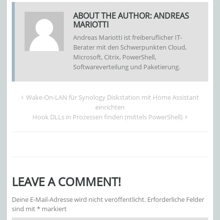
ABOUT THE AUTHOR:
ANDREAS
MARIOTTI
Andreas Mariotti ist freiberuflicher IT-
Berater mit den Schwerpunkten Cloud,
Microsoft, Citrix, PowerShell,
Softwareverteilung und Paketierung.
Wake-On-LAN für Synology Diskstation mit Home Assistant
einrichten
Hook DLLs in Prozessen finden (mittels PowerShell)
LEAVE A COMMENT!
Deine E-Mail-Adresse wird nicht veröffentlicht.
Erforderliche Felder
sind mit
*
markiert