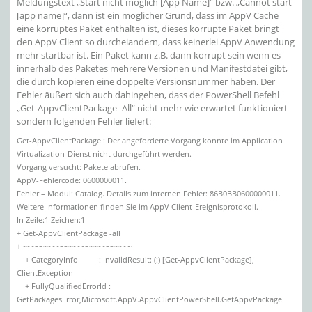
Meldungstext „Start nicht möglich [App Name]“ bzw. „Cannot start
[app name]“, dann ist ein möglicher Grund, dass im AppV Cache
eine korruptes Paket enthalten ist, dieses korrupte Paket bringt
den AppV Client so durcheiandern, dass keinerlei AppV Anwendung
mehr startbar ist. Ein Paket kann z.B. dann korrupt sein wenn es
innerhalb des Paketes mehrere Versionen und Manifestdatei gibt,
die durch kopieren eine doppelte Versionsnummer haben. Der
Fehler äußert sich auch dahingehen, dass der PowerShell Befehl
„Get-AppvClientPackage -All“ nicht mehr wie erwartet funktioniert
sondern folgenden Fehler liefert:
Get-AppvClientPackage : Der angeforderte Vorgang konnte im Application
Virtualization-Dienst nicht durchgeführt werden.
Vorgang versucht: Pakete abrufen.
AppV-Fehlercode: 0600000011.
Fehler – Modul: Catalog. Details zum internen Fehler: 86B0BB0600000011.
Weitere Informationen finden Sie im AppV Client-Ereignisprotokoll.
In Zeile:1 Zeichen:1
+ Get-AppvClientPackage -all
+ ~~~~~~~~~~~~~~~~~~~~~~~~~~
+ CategoryInfo : InvalidResult: (:) [Get-AppvClientPackage],
ClientException
+ FullyQualifiedErrorId :
GetPackagesError,Microsoft.AppV.AppvClientPowerShell.GetAppvPackage