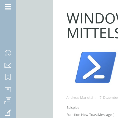
WINDOW
MITTEL
Andreas Mariotti
7. Dezembe
Beispiel:
Function New-ToastMessage {