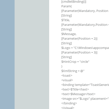
[cmdletBinding()]
Param(
[Parameter(Mandatory, Position 
[String]
$Title,
[Parameter(Mandatory,Position =
[String]
$Message,
[Parameter(Position = 2)]
[String]
$Logo = "C:\Windows\appcompat
[Parameter(Position = 3)]
[String]
$HintCrop = "circle"
)
$XmlString = @"
<toast>
<visual>
<binding template="ToastGeneri
<text>$Title</text>
<text>$Message</text>
<image src="$Logo" placement="
</binding>
</visual>