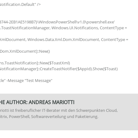
tification.Default" />
-B744-2EB1AE5198B7}\WindowsPowerShell\v1.0\powershell.exe'
ns.ToastNotificationManager, Windows.UI.Notifications, ContentType =
m.XmlDocument, Windows.Data.Xml.Dom.XmlDocument, ContentType =
.Dom.XmlDocument]::New()
ons.ToastNotification]::New($ToastXml)
NotificationManager]::CreateToastNotifier($AppId).Show($Toast)
tle" -Message "Test Message"
HE AUTHOR:
ANDREAS MARIOTTI
iotti ist freiberuflicher IT-Berater mit den Schwerpunkten Cloud,
itrix, PowerShell, Softwareverteilung und Paketierung.