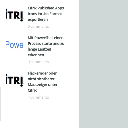
Citrix Published Apps
Icons im .ico Format
exportieren
0 comments
Mit PowerShell einen
Prozess starte und zu
lange Laufzeit
erkennen
0 comments
Flackernder oder
nicht sichtbarer
Mauszeiger unter
Citrix
4 comments