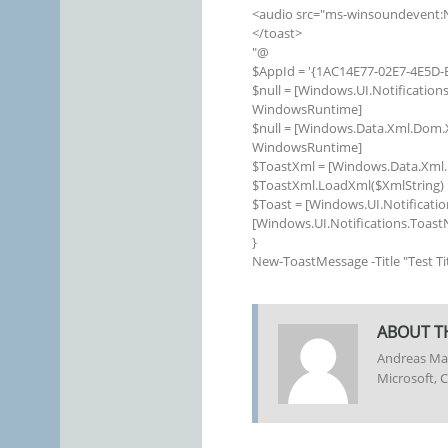
<audio src="ms-winsoundevent:No
</toast>
"@
$AppId = '{1AC14E77-02E7-4E5D
$null = [Windows.UI.Notificatio
WindowsRuntime]
$null = [Windows.Data.Xml.Do
WindowsRuntime]
$ToastXml = [Windows.Data.Xml
$ToastXml.LoadXml($XmlString)
$Toast = [Windows.UI.Notificati
[Windows.UI.Notifications.Toast
}
New-ToastMessage -Title "Test Ti
ABOUT T
Andreas Mar
Microsoft, C