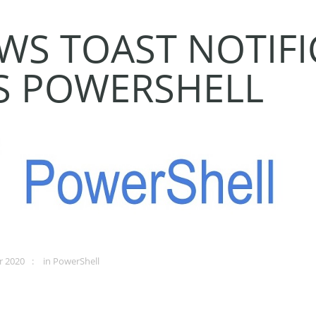
S TOAST NOTIFI
S POWERSHELL
r 2020
in
PowerShell