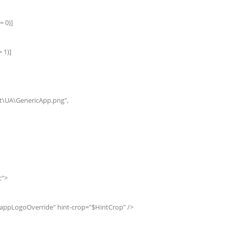
= 0)]
 1)]
\UA\GenericApp.png",
c">
appLogoOverride" hint-crop="$HintCrop" />