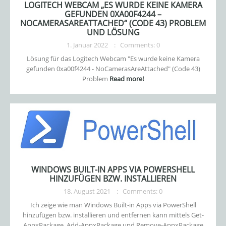
LOGITECH WEBCAM „ES WURDE KEINE KAMERA
GEFUNDEN 0XA00F4244 –
NOCAMERASAREATTACHED“ (CODE 43) PROBLEM
UND LÖSUNG
1. Januar 2022
Comments: 0
Lösung für das Logitech Webcam "Es wurde keine Kamera
gefunden 0xa00f4244 - NoCamerasAreAttached" (Code 43)
Problem
Read more!
WINDOWS BUILT-IN APPS VIA POWERSHELL
HINZUFÜGEN BZW. INSTALLIEREN
18. August 2021
Comments: 0
Ich zeige wie man Windows Built-in Apps via PowerShell
hinzufügen bzw. installieren und entfernen kann mittels Get-
AppxPackage, Add-AppxPackage und Remove-AppxPackage