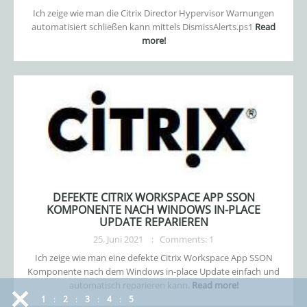
Ich zeige wie man die Citrix Director Hypervisor Warnungen
automatisiert schließen kann mittels DismissAlerts.ps1
Read
more!
DEFEKTE CITRIX WORKSPACE APP SSON
KOMPONENTE NACH WINDOWS IN-PLACE
UPDATE REPARIEREN
25. Juni 2021
Comments: 1
Ich zeige wie man eine defekte Citrix Workspace App SSON
Komponente nach dem Windows in-place Update einfach und
automatisch reparieren kann.
Read more!
1
2
3
4
5