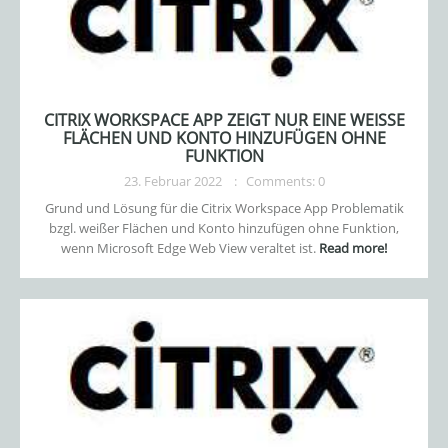
CITRIX WORKSPACE APP ZEIGT NUR EINE WEISSE F
LÄCHEN UND KONTO HINZUFÜGEN OHNE F
UNKTION
23. Februar 2022
Comments: 0
Grund und Lösung für die Citrix Workspace App Problematik
bzgl. weißer Flächen und Konto hinzufügen ohne Funktion,
wenn Microsoft Edge Web View veraltet ist.
Read more!