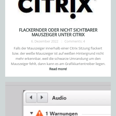
FLACKERNDER ODER NICHT SICHTBARER
MAUSZEIGER UNTER CITRIX
6. Dezember 2022
Comments: 4
Falls der Mauszeiger innerhalb einer Citrix Sitzung flackert
bzw. der weiße Mauszeiger ist auf weißen Hintergrund nicht
mehr erkennbar, weil die schwarze Umrandung um den
Mauszeiger fehlt, dann kann es am Grafikkartentreiber liegen.
Read more!