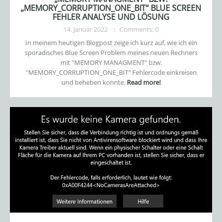
„MEMORY_CORRUPTION_ONE_BIT“ BLUE SCREEN
FEHLER ANALYSE UND LÖSUNG
14. Januar 2022
Comments: 0
In meinem heutigen Blogpost zeige ich kurz auf, wie ich ein
sporadisches Blue Screen Problem meines neuen Rechners
mit "MEMORY MANAGMENT" bzw.
"MEMORY_CORRUPTION_ONE_BIT" Fehlercode einkreisen
und beheben konnte.
Read more!