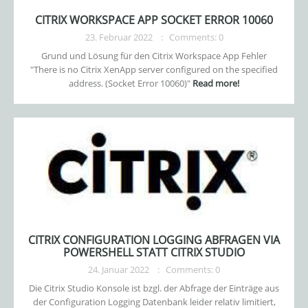
CITRIX WORKSPACE APP SOCKET ERROR 10060
23. Februar 2022
Comments: 0
Grund und Lösung für den Citrix Workspace App Fehler
"There is no Citrix XenApp server configured on the specified
address. (Socket Error 10060)"
Read more!
CITRIX CONFIGURATION LOGGING ABFRAGEN VIA
POWERSHELL STATT CITRIX STUDIO
24. Januar 2022
Comments: 0
Die Citrix Studio Konsole ist bzgl. der Abfrage der Einträge aus
der Configuration Logging Datenbank leider relativ limitiert,