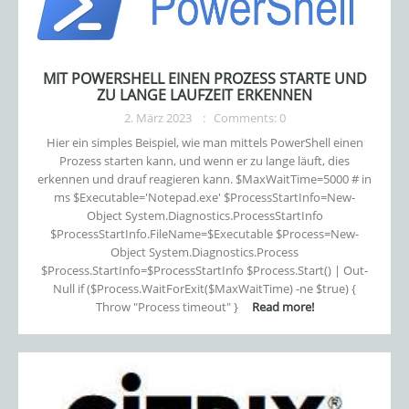
MIT POWERSHELL EINEN PROZESS STARTE UND
ZU LANGE LAUFZEIT ERKENNEN
2. März 2023
Comments: 0
Hier ein simples Beispiel, wie man mittels PowerShell einen
Prozess starten kann, und wenn er zu lange läuft, dies
erkennen und drauf reagieren kann. $MaxWaitTime=5000 # in
ms $Executable='Notepad.exe' $ProcessStartInfo=New-
Object System.Diagnostics.ProcessStartInfo
$ProcessStartInfo.FileName=$Executable $Process=New-
Object System.Diagnostics.Process
$Process.StartInfo=$ProcessStartInfo $Process.Start() | Out-
Null if ($Process.WaitForExit($MaxWaitTime) -ne $true) {
Throw "Process timeout" }
Read more!