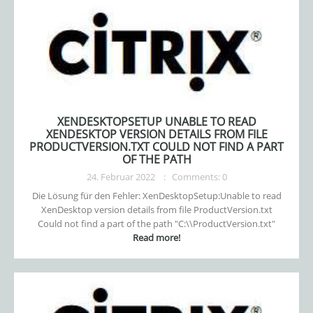
XENDESKTOPSETUP UNABLE TO READ
XENDESKTOP VERSION DETAILS FROM FILE
PRODUCTVERSION.TXT COULD NOT FIND A PART
OF THE PATH
24. Februar 2022
Comments: 0
Die Lösung für den Fehler: XenDesktopSetup:Unable to read
XenDesktop version details from file ProductVersion.txt
Could not find a part of the path "C:\
\ProductVersion.txt"
Read more!