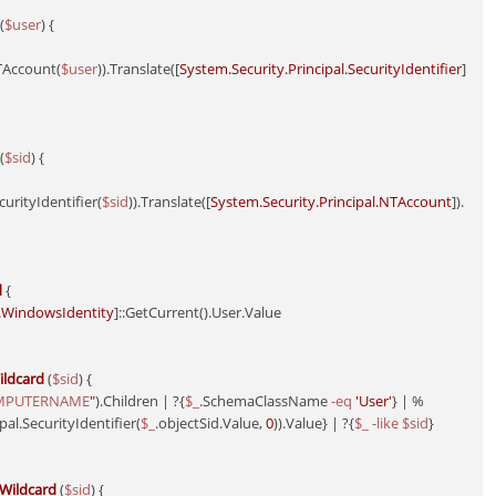
(
$user
)
 {

TAccount(
$user
)).Translate([
System.Security.Principal.SecurityIdentifier
]
(
$sid
)
 {

urityIdentifier(
$sid
)).Translate([
System.Security.Principal.NTAccount
]).
d
 {

l.WindowsIdentity
]::GetCurrent().User.Value

ldcard
(
$sid
)
 {

MPUTERNAME
"
).Children | ?{
$_
.SchemaClassName 
-eq
'User'
} | %
ipal.SecurityIdentifier(
$_
.objectSid.Value, 
0
)).Value} | ?{
$_
-like
$sid
}

Wildcard
(
$sid
)
 {
