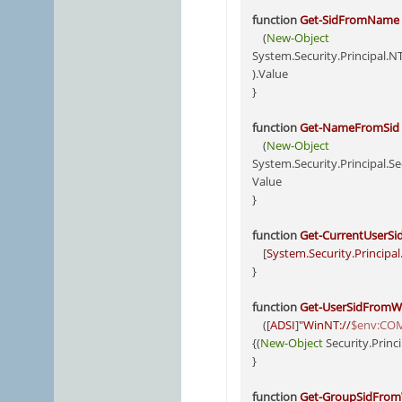
function
Get-SidFromName
    (
New-Object
System.Security.Principal.N
).Value

}

function
Get-NameFromSid
    (
New-Object
System.Security.Principal.Sec
Value

}

function
Get-CurrentUserSi
    [
System.Security.Principa
}

function
Get-UserSidFromWi
    ([
ADSI
]
"WinNT://
$env:CO
{(
New-Object
 Security.Princ
}

function
Get-GroupSidFrom