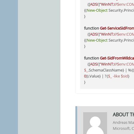
    ([
ADSI
]
"WinNT://
$env:CO
{(
New-Object
 Security.Princ
}

function
Get-ServiceSidFro
    ([
ADSI
]
"WinNT://
$env:CO
{(
New-Object
 Security.Princ
}

function
Get-SidFromWildca
    ([
ADSI
]
"WinNT://
$env:CO
$_
.SchemaClassName} | %{(
0
)).Value} | ?{
$_
-like
$sid
}

}
ABOUT T
Andreas Mar
Microsoft, C