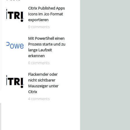
Citrix Published Apps
Icons im .ico Format
exportieren
0 comments
Mit PowerShell einen
Prozess starte und zu
lange Laufzeit
erkennen
0 comments
Flackernder oder
nicht sichtbarer
Mauszeiger unter
Citrix
4 comments