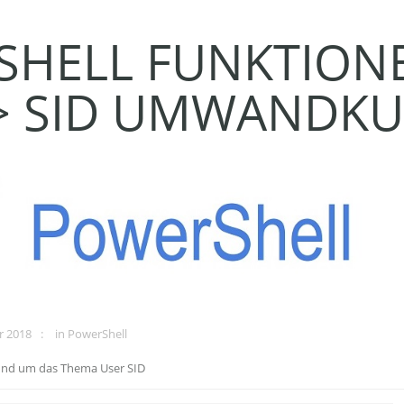
HELL FUNKTION
<> SID UMWANDK
r 2018
in
PowerShell
und um das Thema User SID