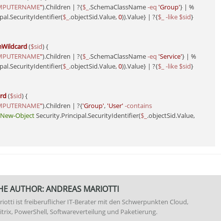
MPUTERNAME
"
).Children | ?{
$_
.SchemaClassName 
-eq
'Group'
} | %
ipal.SecurityIdentifier(
$_
.objectSid.Value, 
0
)).Value} | ?{
$_
-like
$sid
}

mWildcard
(
$sid
)
 {

MPUTERNAME
"
).Children | ?{
$_
.SchemaClassName 
-eq
'Service'
} | %
ipal.SecurityIdentifier(
$_
.objectSid.Value, 
0
)).Value} | ?{
$_
-like
$sid
}

rd
(
$sid
)
 {

MPUTERNAME
"
).Children | ?{
'Group'
, 
'User'
-contains
New-Object
 Security.Principal.SecurityIdentifier(
$_
.objectSid.Value, 
HE AUTHOR:
ANDREAS MARIOTTI
iotti ist freiberuflicher IT-Berater mit den Schwerpunkten Cloud,
itrix, PowerShell, Softwareverteilung und Paketierung.